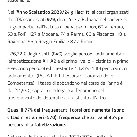
Nell’
Anno Scolastico 2023/24
gli
iscritti
ai corsi organizzati
dai CPIA sono stati
979
, di cui 443 a Bologna nel carcere e,
in gran parte, nell’Istituto di pena per minori, 62 a Ferrara,
53 a Forlì, 127 a Modena, 74 a Parma, 60 a Piacenza, 18 a
Ravenna, 55 a Reggio Emilia e 87 a Rimini.
L'86,72 % degli iscritti (849) sceglie percorsi ordinamentali
(alfabetizzazione A1, A2 e di primo livello – distinto in primo
e secondo periodo) ed il restante 13,28% (130) percorsi non
ordinamentali (Pre-A1, B1, Percorsi di Garanzia delle
Competenze). Il tasso di abbandono nel corso dell’anno è
dell’11,54%, soprattutto legato al fenomeno del
trasferimento dei detenuti da un Istituto all’altro.
Quasi il 77% dei frequentanti i corsi ordinamentali sono
cittadini stranieri (570), frequenza che arriva al 95% per i
percorsi di alfabetizzazione.
Nel corso dell’anno scolastico 2023/2024, inoltre, le