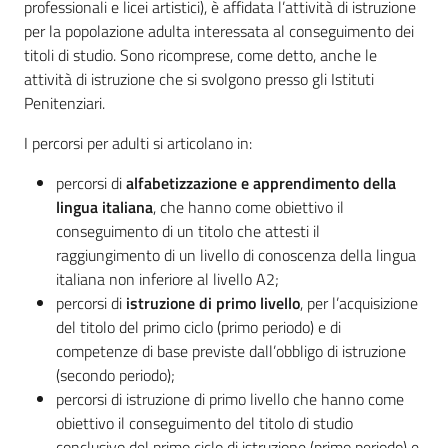
professionali e licei artistici), è affidata l’attività di istruzione
per la popolazione adulta interessata al conseguimento dei
Argomenti
titoli di studio. Sono ricomprese, come detto, anche le
attività di istruzione che si svolgono presso gli Istituti
Penitenziari.
I percorsi per adulti si articolano in:
Campagne
percorsi di
alfabetizzazione e apprendimento della
di
lingua italiana
, che hanno come obiettivo il
comunicazione
conseguimento di un titolo che attesti il
raggiungimento di un livello di conoscenza della lingua
italiana non inferiore al livello A2;
percorsi di
istruzione di primo livello
, per l’acquisizione
Seguici
del titolo del primo ciclo (primo periodo) e di
su
competenze di base previste dall’obbligo di istruzione
(secondo periodo);
percorsi di istruzione di primo livello che hanno come
obiettivo il conseguimento del titolo di studio
conclusivo del primo ciclo di istruzione (primo periodo) e