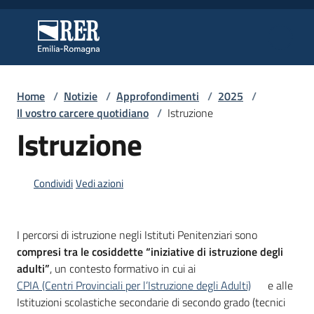
Vai al contenuto
Vai alla navigazione
Vai al footer
Regione Emilia-Romagna
Regione Emilia-Romagna
Home
/
Notizie
/
Approfondimenti
/
2025
/
Regione
Il vostro carcere quotidiano
/
Istruzione
Istruzione
Novità
Condividi
Vedi azioni
Servizi
I percorsi di istruzione negli Istituti Penitenziari sono
compresi tra le cosiddette “iniziative di istruzione degli
Leggi
adulti”
, un contesto formativo in cui ai
Atti
CPIA (Centri Provinciali per l’Istruzione degli Adulti)
e alle
Bandi
Istituzioni scolastiche secondarie di secondo grado (tecnici