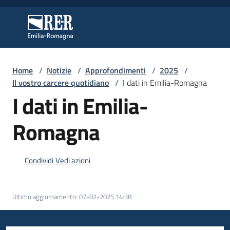
Vai al contenuto
Vai alla navigazione
Vai al footer
Regione Emilia-Romagna
Regione Emilia-Romagna
Home
/
Notizie
/
Approfondimenti
/
2025
/
Regione
Il vostro carcere quotidiano
/
I dati in Emilia-Romagna
I dati in Emilia-
Novità
Romagna
Condividi
Vedi azioni
Servizi
Leggi
Ultimo aggiornamento
:
07-02-2025 14:38
Atti
Bandi