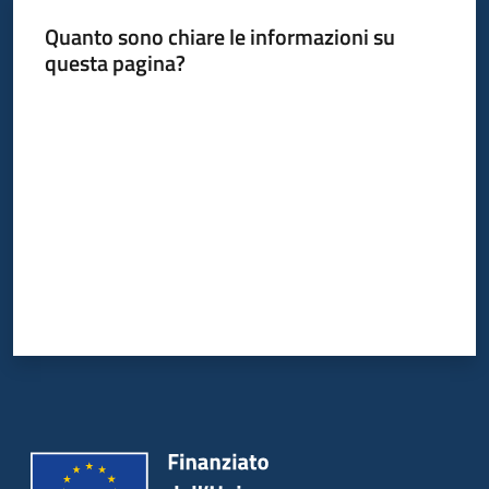
Quanto sono chiare le informazioni su
Argomenti
questa pagina?
Valuta da 1 a 5 stelle
Campagne
di
comunicazione
Seguici
su