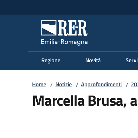
Vai al contenuto
Vai alla navigazione
Vai al footer
Regione Emilia-Romag
Regione
Novità
Servi
Home
Notizie
Approfondimenti
20
/
/
/
Marcella Brusa, a