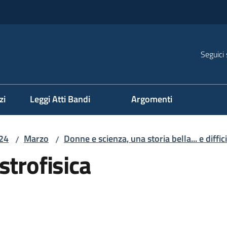
Seguici 
na
zi
Leggi Atti Bandi
Argomenti
24
Marzo
Donne e scienza, una storia bella... e diffici
/
/
strofisica