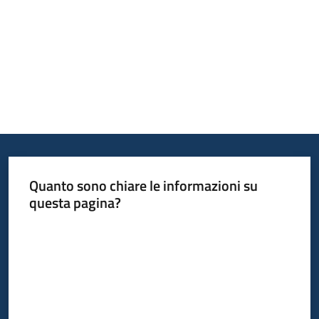
Argomenti
Campagne
di
comunicazione
Quanto sono chiare le informazioni su
questa pagina?
Seguici
Valuta da 1 a 5 stelle
su