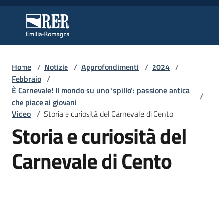
Vai al contenuto
Vai alla navigazione
Vai al footer
Regione Emilia-Romagna
Regione Emilia-Romagna
Home
/
Notizie
/
Approfondimenti
/
2024
/
Regione
Febbraio
/
È Carnevale! Il mondo su uno ‘spillo’: passione antica
/
che piace ai giovani
Video
/
Storia e curiosità del Carnevale di Cento
Novità
Storia e curiosità del
Carnevale di Cento
Servizi
Leggi
Atti
Bandi