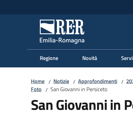
Vai al contenuto
Vai alla navigazione
Vai al footer
Regione Emilia-Romag
Regione
Novità
Servi
Home
Notizie
Approfondimenti
20
/
/
/
Foto
San Giovanni in Persiceto
/
San Giovanni in P