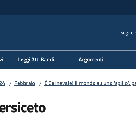
Seguici 
na
zi
Leggi Atti Bandi
Argomenti
24
Febbraio
È Carnevale! Il mondo su uno ‘spillo’: p
/
/
ersiceto