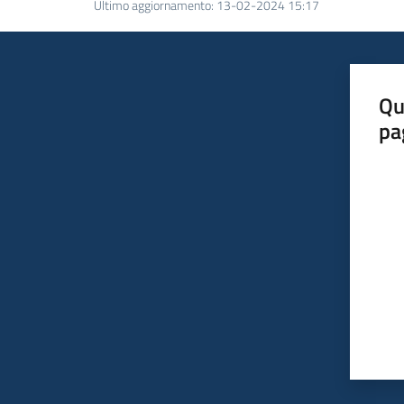
Ultimo aggiornamento
:
13-02-2024 15:17
Qu
pa
Valut