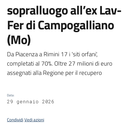
sopralluogo all’ex Lav-
Argomenti
Fer di Campogalliano
(Mo)
Campagne
Da Piacenza a Rimini 17 i 'siti orfani', 
di
completati al 70%. Oltre 27 milioni di euro 
comunicazione
assegnati alla Regione per il recupero 
Seguici
Data
:
su
29 gennaio 2026
Condividi
Vedi azioni