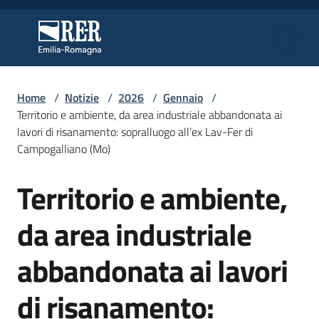
Vai al contenuto
Vai alla navigazione
Vai al footer
Regione Emilia-Romagna
Regione Emilia-Romagna
Home
/
Notizie
/
2026
/
Gennaio
/
Regione
Territorio e ambiente, da area industriale abbandonata ai
lavori di risanamento: sopralluogo all’ex Lav-Fer di
Campogalliano (Mo)
Novità
Territorio e ambiente,
Salta al contenuto
da area industriale
Servizi
abbandonata ai lavori
Leggi
Atti
di risanamento:
Bandi