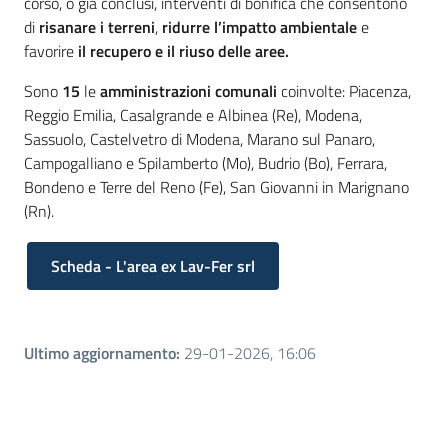
corso, o già conclusi, interventi di bonifica che consentono
di
risanare i terreni
,
ridurre l’impatto ambientale
e
favorire
il recupero e il riuso delle aree.
Sono
15
le
amministrazioni comunali
coinvolte: Piacenza,
Reggio Emilia, Casalgrande e Albinea (Re), Modena,
Sassuolo, Castelvetro di Modena, Marano sul Panaro,
Campogalliano e Spilamberto (Mo), Budrio (Bo), Ferrara,
Bondeno e Terre del Reno (Fe), San Giovanni in Marignano
(Rn).
Scheda - L'area ex Lav-Fer srl
Ultimo aggiornamento
:
29-01-2026, 16:06