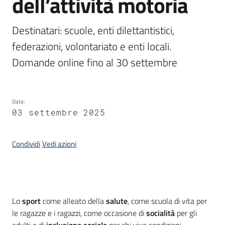
dell’attività motoria
Argomenti
Destinatari: scuole, enti dilettantistici, 
federazioni, volontariato e enti locali. 
Domande online fino al 30 settembre 
Campagne
di
Data
:
comunicazione
03 settembre 2025
Condividi
Vedi azioni
Seguici
su
Introduzione
Lo
sport
come alleato della
salute
, come scuola di vita per
le ragazze e i ragazzi, come occasione di
socialità
per gli