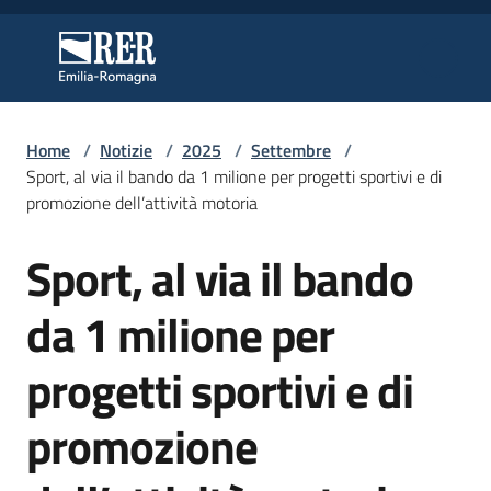
Vai al contenuto
Vai alla navigazione
Vai al footer
Regione Emilia-Romagna
Regione Emilia-Romagna
Home
/
Notizie
/
2025
/
Settembre
/
Regione
Sport, al via il bando da 1 milione per progetti sportivi e di
promozione dell’attività motoria
Sport, al via il bando
Novità
Salta al contenuto
da 1 milione per
Servizi
progetti sportivi e di
Leggi
promozione
Atti
Bandi