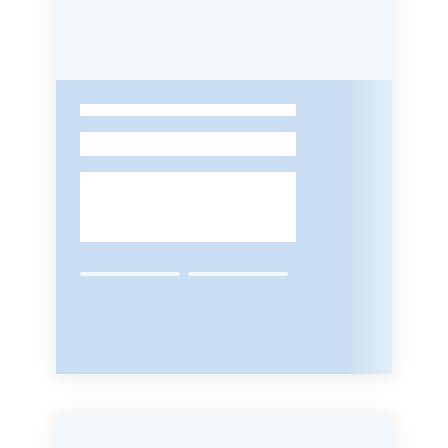
Argomenti
-
Campagne
di
comunicazione
Seguici
su