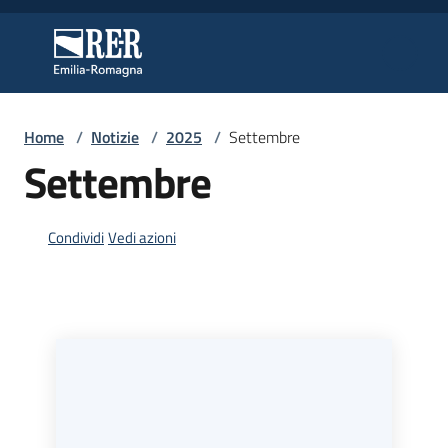
Vai al contenuto
Vai alla navigazione
Vai al footer
Regione Emilia-Romagna
Regione Emilia-Romagna
Home
/
Notizie
/
2025
/
Settembre
Regione
Settembre
Novità
Condividi
Vedi azioni
Servizi
Leggi
Atti
Bandi