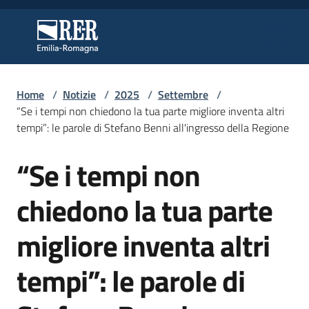
Vai al contenuto
Vai alla navigazione
Vai al footer
Regione Emilia-Romagna
Regione Emilia-Romagna
Home
/
Notizie
/
2025
/
Settembre
/
Regione
“Se i tempi non chiedono la tua parte migliore inventa altri
tempi”: le parole di Stefano Benni all'ingresso della Regione
“Se i tempi non
Novità
Salta al contenuto
chiedono la tua parte
Servizi
migliore inventa altri
Leggi
tempi”: le parole di
Atti
Bandi