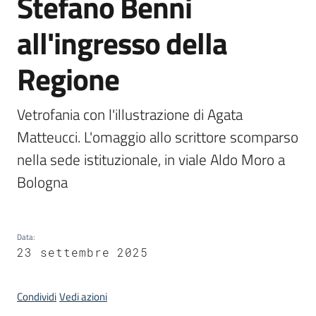
Stefano Benni
all'ingresso della
Argomenti
Regione
Vetrofania con l'illustrazione di Agata 
Campagne
Matteucci. L'omaggio allo scrittore scomparso 
di
nella sede istituzionale, in viale Aldo Moro a 
comunicazione
Bologna
Seguici
su
Data
:
23 settembre 2025
Condividi
Vedi azioni