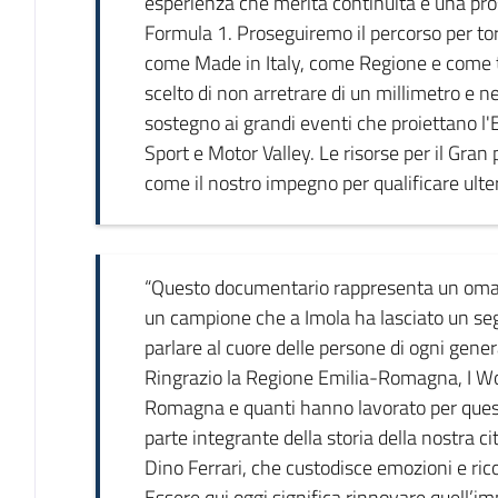
esperienza che merita continuità e una pros
Formula 1. Proseguiremo il percorso per to
come Made in Italy, come Regione e come te
scelto di non arretrare di un millimetro e
sostegno ai grandi eventi che proiettano
Sport e Motor Valley. Le risorse per il Gran 
come il nostro impegno per qualificare ulte
“Questo documentario rappresenta un oma
un campione che a Imola ha lasciato un seg
parlare al cuore delle persone di ogni gene
Ringrazio la Regione Emilia-Romagna, I Wo
Romagna e quanti hanno lavorato per questo
parte integrante della storia della nostra 
Dino Ferrari, che custodisce emozioni e ric
Essere qui oggi significa rinnovare quell’