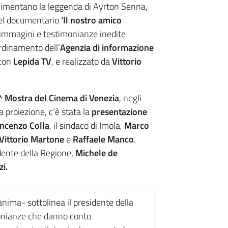
limentano la leggenda di Ayrton Senna,
 nel documentario
‘Il nostro amico
 immagini e testimonianze inedite
ordinamento dell’
Agenzia di informazione
 con
Lepida TV
, e realizzato da
Vittorio
 Mostra del Cinema di Venezia
, negli
a proiezione, c’è stata la
presentazione
ncenzo Colla
, il sindaco di Imola,
Marco
Vittorio Martone
e
Raffaele Manco
.
dente della Regione,
Michele de
zi.
nima- sottolinea il presidente della
onianze che danno conto