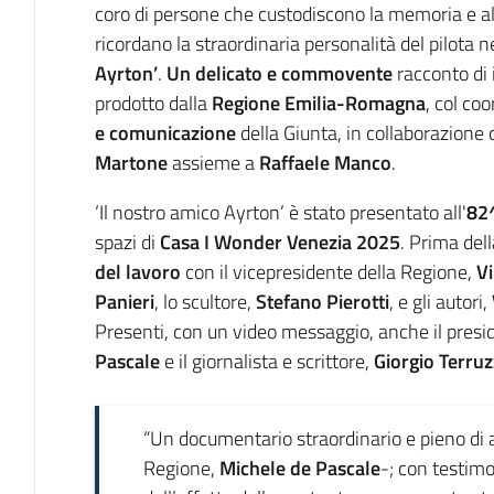
coro di persone che custodiscono la memoria e a
ricordano la straordinaria personalità del pilota
Ayrton’
.
Un
delicato e commovente
racconto di
prodotto dalla
Regione Emilia-Romagna
, col co
e comunicazione
della Giunta, in collaborazione
Martone
assieme a
Raffaele Manco
.
‘Il nostro amico Ayrton’ è stato presentato all'
82^
spazi di
Casa I Wonder Venezia 2025
. Prima dell
del lavoro
con il vicepresidente della Regione,
Vi
Panieri
, lo scultore,
Stefano Pierotti
, e gli autori,
Presenti, con un video messaggio, anche il presi
Pascale
e il giornalista e scrittore,
Giorgio Terruz
“Un documentario straordinario e pieno di a
Regione,
Michele de Pascale
-; con testim