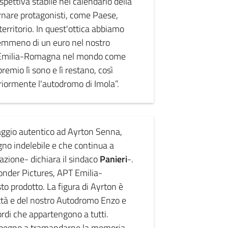
pettiva stabile nel calendario della
rnare protagonisti, come Paese,
rritorio. In quest'ottica abbiamo
 nemmeno di un euro nel nostro
 l'Emilia-Romagna nel mondo come
premio lì sono e lì restano, così
riormente l'autodromo di Imola”.
ggio autentico ad Ayrton Senna,
no indelebile e che continua a
razione- dichiara il sindaco
Panieri
-.
nder Pictures, APT Emilia-
 prodotto. La figura di Ayrton è
città e del nostro Autodromo Enzo e
ordi che appartengono a tutti.
impegno a tramandarne la memoria,