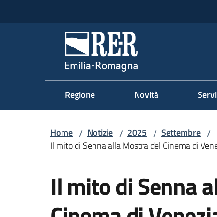
Vai al contenuto
Vai alla navigazione
Vai al footer
Regione Emilia-Romag
Regione
Novità
Servi
Home
Notizie
2025
Settembre
/
/
/
/
Il mito di Senna alla Mostra del Cinema di Vene
Salta al contenuto
Il mito di Senna a
Cinema di Venezia