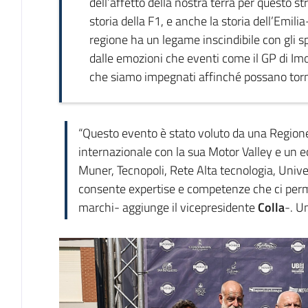
dell’affetto della nostra terra per questo st
storia della F1, e anche la storia dell’Emi
regione ha un legame inscindibile con gli sp
dalle emozioni che eventi come il GP di Im
che siamo impegnati affinché possano torn
“Questo evento è stato voluto da una Regione
internazionale con la sua Motor Valley e un e
Muner, Tecnopoli, Rete Alta tecnologia, Unive
consente expertise e competenze che ci perm
marchi- aggiunge il vicepresidente
Colla
-. U