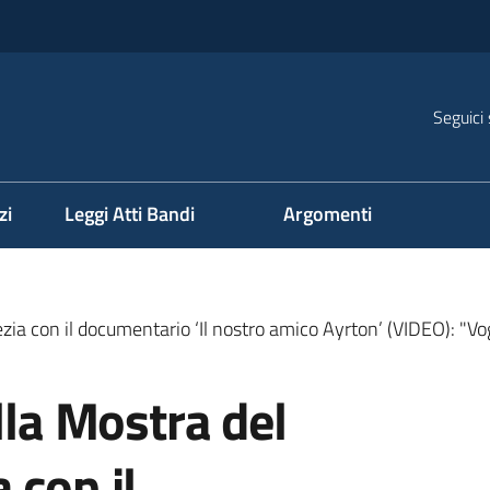
Seguici 
na
zi
Leggi Atti Bandi
Argomenti
zia con il documentario ‘Il nostro amico Ayrton’ (VIDEO): "Vo
lla Mostra del
 con il