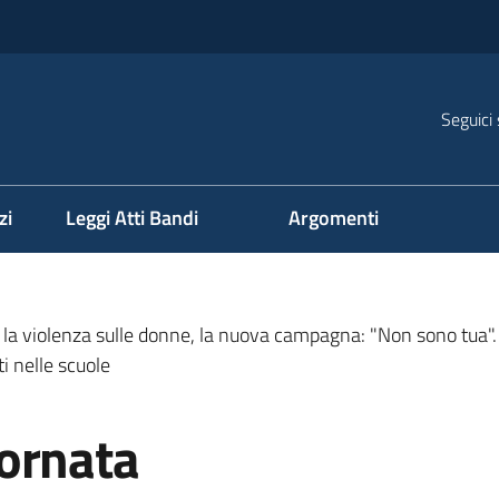
Seguici 
na
zi
Leggi Atti Bandi
Argomenti
a violenza sulle donne, la nuova campagna: "Non sono tua". D
ti nelle scuole
ornata