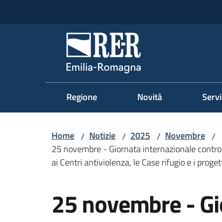
Vai al contenuto
Vai alla navigazione
Vai al footer
Regione Emilia-Romag
Regione
Novità
Servi
Home
Notizie
2025
Novembre
/
/
/
/
25 novembre - Giornata internazionale contro l
ai Centri antiviolenza, le Case rifugio e i proget
Salta al contenuto
25 novembre - Gi