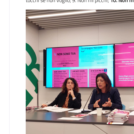
tocchi se non voglio; 9. Non mi picchi;
10. Non mi