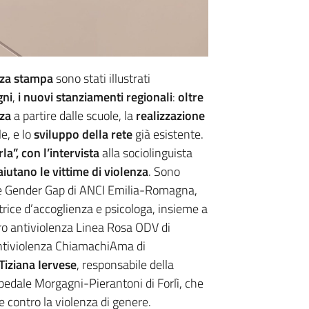
za stampa
sono stati illustrati
gni
,
i nuovi stanziamenti regionali
:
oltre
za
a partire dalle scuole, la
realizzazione
le, e lo
sviluppo della rete
già esistente.
la”,
con l’intervista
alla sociolinguista
iutano le vittime di violenza
. Sono
à e Gender Gap di ANCI Emilia-Romagna,
trice d’accoglienza e psicologa, insieme a
tro antiviolenza Linea Rosa ODV di
antiviolenza ChiamachiAma di
Tiziana Iervese
, responsabile della
pedale Morgagni-Pierantoni di Forlì, che
e contro la violenza di genere.