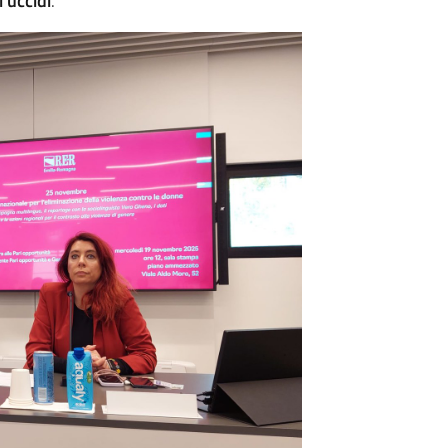
 uccidi
.