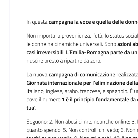
Introduzione
In questa
campagna la voce è quella delle donn
Non importa la provenienza, l’età, lo status socia
le donne ha dinamiche universali. Sono
azioni ab
casi irreversibili
.
L’Emilia-Romagna parte da un 
riuscire presto a ripartire da zero.
La nuova
campagna di comunicazione
realizzat
Giornata internazionale per l’eliminazione dell
italiano, inglese, arabo, francese, e spagnolo. È u
dove il numero
1 è il principio fondamentale
da c
tua’.
Seguono: 2. Non abusi di me, neanche online; 3. N
quanto spendo; 5. Non controlli chi vedo; 6. Non m