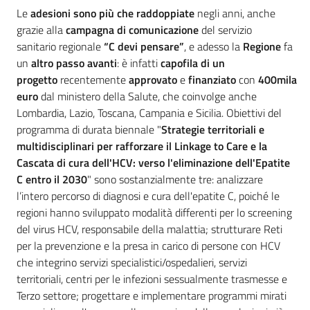
Le
adesioni sono più che raddoppiate
negli anni, anche
grazie alla
campagna di comunicazione
del servizio
sanitario regionale
“C devi pensare”
, e adesso la
Regione
fa
un
altro passo avanti
: è infatti
capofila di un
progetto
recentemente
approvato
e
finanziato
con
400mila
euro
dal ministero della Salute, che coinvolge anche
Lombardia, Lazio, Toscana, Campania e Sicilia. Obiettivi del
programma di durata biennale "
Strategie territoriali e
multidisciplinari per rafforzare il Linkage to Care e la
Cascata di cura dell'HCV: verso l'eliminazione dell'Epatite
C entro il 2030
" sono sostanzialmente tre: analizzare
l’intero percorso di diagnosi e cura dell'epatite C, poiché le
regioni hanno sviluppato modalità differenti per lo screening
del virus HCV, responsabile della malattia; strutturare Reti
per la prevenzione e la presa in carico di persone con HCV
che integrino servizi specialistici/ospedalieri, servizi
territoriali, centri per le infezioni sessualmente trasmesse e
Terzo settore; progettare e implementare programmi mirati