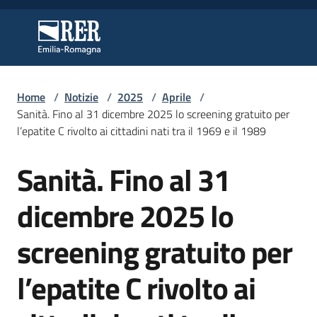
Vai al contenuto
Vai alla navigazione
Vai al footer
Regione Emilia-Romagna
Regione Emilia-Romagna
Home
/
Notizie
/
2025
/
Aprile
/
Regione
Sanità. Fino al 31 dicembre 2025 lo screening gratuito per
l’epatite C rivolto ai cittadini nati tra il 1969 e il 1989
Sanità. Fino al 31
Novità
Salta al contenuto
dicembre 2025 lo
Servizi
screening gratuito per
Leggi
l’epatite C rivolto ai
Atti
Bandi