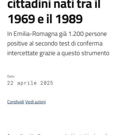
cittadini nati tra il
1969 e il 1989
Argomenti
In Emilia-Romagna già 1.200 persone 
positive al secondo test di conferma 
intercettate grazie a questo strumento
Campagne
di
comunicazione
Data
:
22 aprile 2025
Seguici
su
Condividi
Vedi azioni