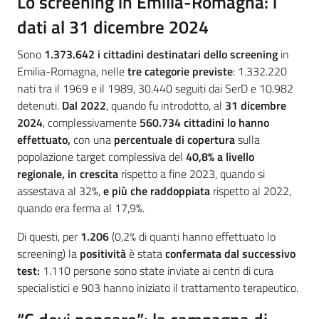
Lo screening in Emilia-Romagna: i
dati al 31 dicembre 2024
Sono
1.373.642 i cittadini destinatari dello screening
in
Emilia-Romagna, nelle
tre categorie previste
: 1.332.220
nati tra il 1969 e il 1989, 30.440 seguiti dai SerD e 10.982
detenuti.
Dal 2022
, quando fu introdotto, al
31 dicembre
2024
, complessivamente
560.734 cittadini lo hanno
effettuato,
con una
percentuale di copertura
sulla
popolazione target complessiva del
40,8% a livello
regionale, in crescita
rispetto a fine 2023, quando si
assestava al 32%,
e più che raddoppiata
rispetto al 2022,
quando era ferma al 17,9%.
Di questi, per
1.206
(0,2% di quanti hanno effettuato lo
screening) la
positività
è stata
confermata dal successivo
test:
1.110 persone sono state inviate ai centri di cura
specialistici e 903 hanno iniziato il trattamento terapeutico.