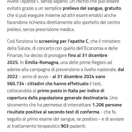
Introduzione
Avere l’epatite C senza saperlo. Un rischio che può essere
evitato grazie a un semplice
prelievo del sangue, gratuito
,
che si può eseguire insieme ad altri esami ematici anche
facendone richiesta direttamente allo sportello del centro
prelievi, senza prescrizione medica.
Così funziona lo
screening per l’epatite C
, che il ministero
della Salute, di concerto con quello dell’Economia e delle
Finanze, ha deciso di prorogare
fino al 31 dicembre
2025.
In
Emilia-Romagna
, una delle prime Regioni ad
aderire alla campagna di prevenzione a livello nazionale,
dal
2022
- anno di avvio -
al 31 dicembre 2024 sono
560.734
i
cittadini che hanno effettuato
il test,
collocandola al
primo posto in Italia per indice di
copertura della
popolazione generale destinataria
. Uno
strumento che ha permesso di intercettare
1.206 persone
risultate positive al secondo test di conferma
- che fa
seguito al primo esame del sangue, se positivo - e di avviare
al trattamento terapeutico
903
pazienti.