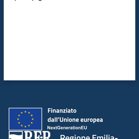
Valuta da 1 a 5 stelle
Argomenti
Campagne
di
comunicazione
Seguici
su
Regione Emilia-