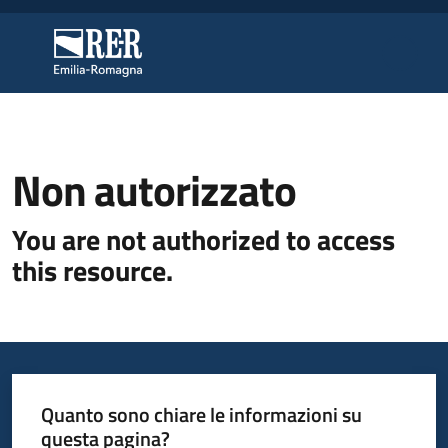
Vai al contenuto
Vai alla navigazione
Vai al footer
Regione Emilia-Romagna
Regione Emilia-Romagna
Regione
Non autorizzato
You are not authorized to access
Novità
this resource.
Servizi
Leggi
Atti
Quanto sono chiare le informazioni su
Bandi
questa pagina?