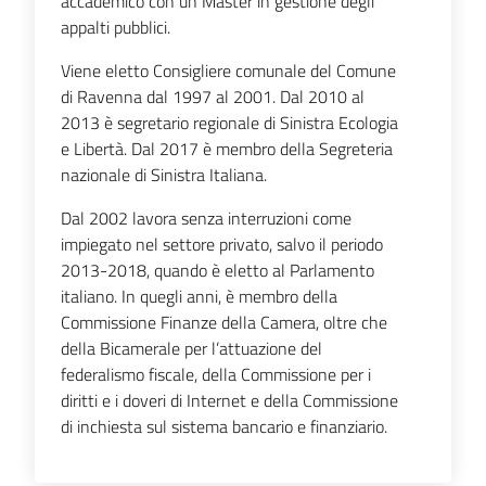
accademico con un Master in gestione degli
e
appalti pubblici.
d
i
Viene eletto Consigliere comunale del Comune
G
di Ravenna dal 1997 al 2001. Dal 2010 al
i
2013 è segretario regionale di Sinistra Ecologia
u
e Libertà. Dal 2017 è membro della Segreteria
n
nazionale di Sinistra Italiana.
t
Dal 2002 lavora senza interruzioni come
a
impiegato nel settore privato, salvo il periodo
2013-2018, quando è eletto al Parlamento
italiano. In quegli anni, è membro della
Commissione Finanze della Camera, oltre che
della Bicamerale per l’attuazione del
federalismo fiscale, della Commissione per i
Regione
Emilia-
diritti e i doveri di Internet e della Commissione
Romagna
di inchiesta sul sistema bancario e finanziario.
Regione