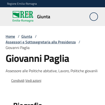
Vai al contenuto
Vai alla navigazione
Vai al footer
Regione Emilia-Romagna
Giunta
Giunta
Home
/
Giunta
/
Presidente
Assessori e Sottosegretaria alla Presidenza
/
Giovanni Paglia
Assessori
Giovanni Paglia
e
Sottosegretaria
alla
Assessore alle Politiche abitative, Lavoro, Politiche giovanili
Presidenza
Condividi
Vedi azioni
Programma
di