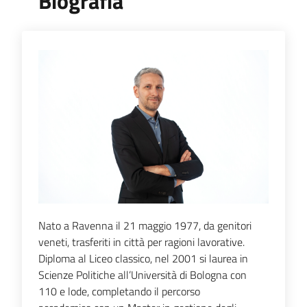
Biografia
mandato
R
i
c
e
r
c
a
D
e
Nato a Ravenna il 21 maggio 1977, da genitori
l
veneti, trasferiti in città per ragioni lavorative.
i
Diploma al Liceo classico, nel 2001 si laurea in
b
Scienze Politiche all’Università di Bologna con
e
110 e lode, completando il percorso
r