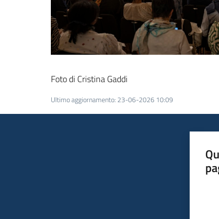
Foto di Cristina Gaddi
Ultimo aggiornamento
:
23-06-2026 10:09
Qu
pa
Valut