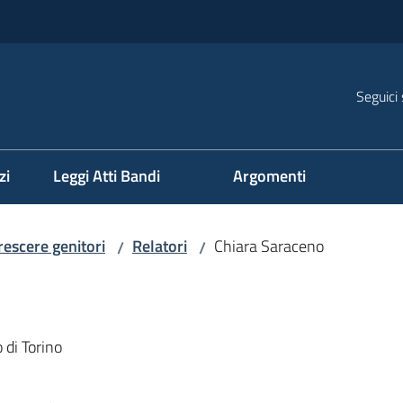
Seguici 
na
zi
Leggi Atti Bandi
Argomenti
crescere genitori
Relatori
Chiara Saraceno
/
/
 di Torino