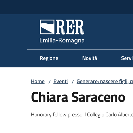
Vai al contenuto
Vai alla navigazione
Vai al footer
Regione Emilia-Romag
Regione
Novità
Servi
Home
Eventi
Generare: nascere figli, 
/
/
Chiara Saraceno
Honorary fellow presso il Collegio Carlo Alberto