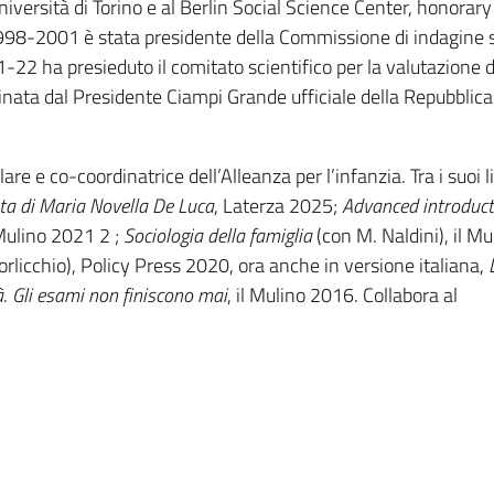
versità di Torino e al Berlin Social Science Center, honorary
l 1998-2001 è stata presidente della Commissione di indagine s
21-22 ha presieduto il comitato scientifico per la valutazione d
nata dal Presidente Ciampi Grande ufficiale della Repubblica
re e co-coordinatrice dell’Alleanza per l’infanzia. Tra i suoi li
sta di Maria Novella De Luca
, Laterza 2025;
Advanced introduct
 Mulino 2021 2 ;
Sociologia della famiglia
(con M. Naldini), il Mu
rlicchio), Policy Press 2020, ora anche in versione italiana,
à
.
Gli esami non finiscono mai
, il Mulino 2016. Collabora al