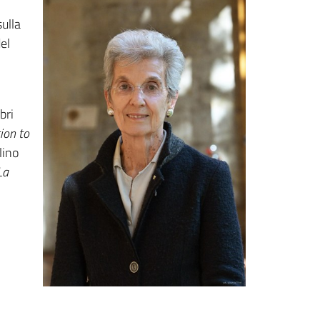
ulla
el
bri
ion to
lino
La