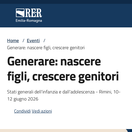
Vai al contenuto
Vai alla navigazione
Vai al footer
Regione Emilia-Romagna
Regione Emilia-Romagna
Home
/
Eventi
/
Regione
Generare: nascere figli, crescere genitori
Generare: nascere
Novità
figli, crescere genitori
Stati generali dell'infanzia e dall'adolescenza - Rimini, 10-
Servizi
12 giugno 2026
Leggi
Condividi
Vedi azioni
Atti
Bandi