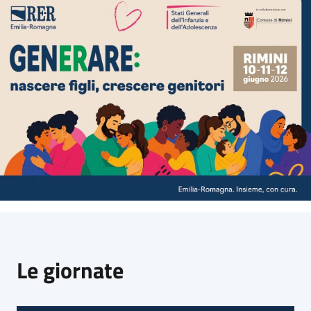
Argomenti
Campagne
di
comunicazione
Seguici
su
Le giornate