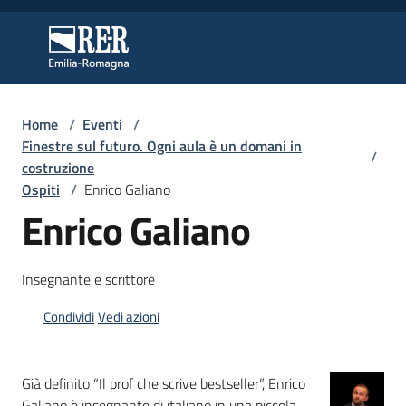
Vai al contenuto
Vai alla navigazione
Vai al footer
Regione Emilia-Romagna
Regione Emilia-Romagna
Home
/
Eventi
/
Regione
Finestre sul futuro. Ogni aula è un domani in
/
costruzione
Ospiti
/
Enrico Galiano
Enrico Galiano
Novità
Insegnante e scrittore
Servizi
Condividi
Vedi azioni
Leggi
Atti
Bandi
Già definito “Il prof che scrive bestseller”, Enrico
Galiano è insegnante di italiano in una piccola