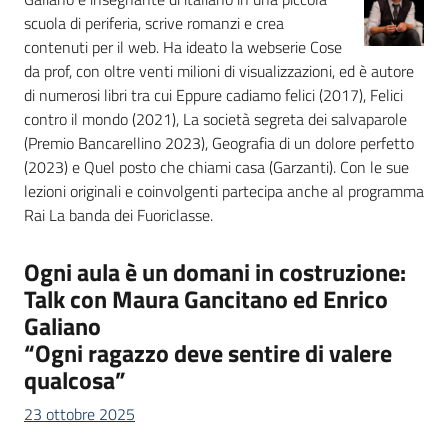
scuola di periferia, scrive romanzi e crea
contenuti per il web. Ha ideato la webserie Cose
Argomenti
da prof, con oltre venti milioni di visualizzazioni, ed è autore
di numerosi libri tra cui Eppure cadiamo felici (2017), Felici
contro il mondo (2021), La società segreta dei salvaparole
(Premio Bancarellino 2023), Geografia di un dolore perfetto
(2023) e Quel posto che chiami casa (Garzanti). Con le sue
Campagne
lezioni originali e coinvolgenti partecipa anche al programma
di
Rai La banda dei Fuoriclasse.
comunicazione
Ogni aula è un domani in costruzione:
Talk con Maura Gancitano ed Enrico
Seguici
Galiano
su
“Ogni ragazzo deve sentire di valere
qualcosa”
23 ottobre 2025