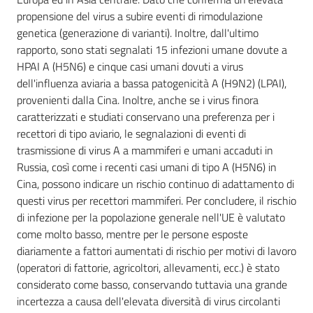
propensione del virus a subire eventi di rimodulazione
genetica (generazione di varianti). Inoltre, dall'ultimo
rapporto, sono stati segnalati 15 infezioni umane dovute a
Argomenti
HPAI A (H5N6) e cinque casi umani dovuti a virus
dell'influenza aviaria a bassa patogenicità A (H9N2) (LPAI),
provenienti dalla Cina. Inoltre, anche se i virus finora
caratterizzati e studiati conservano una preferenza per i
recettori di tipo aviario, le segnalazioni di eventi di
trasmissione di virus A a mammiferi e umani accaduti in
Russia, così come i recenti casi umani di tipo A (H5N6) in
Cina, possono indicare un rischio continuo di adattamento di
questi virus per recettori mammiferi. Per concludere, il rischio
di infezione per la popolazione generale nell'UE è valutato
come molto basso, mentre per le persone esposte
diariamente a fattori aumentati di rischio per motivi di lavoro
(operatori di fattorie, agricoltori, allevamenti, ecc.) è stato
considerato come basso, conservando tuttavia una grande
incertezza a causa dell'elevata diversità di virus circolanti