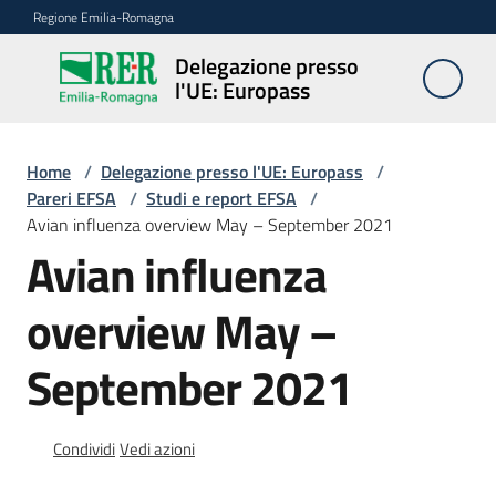
Vai al contenuto
Vai alla navigazione
Vai al footer
Regione Emilia-Romagna
Delegazione presso
Delegazione
l'UE: Europass
presso l'UE:
Europass
Home
/
Delegazione presso l'UE: Europass
/
Pareri EFSA
/
Studi e report EFSA
/
Avian influenza overview May – September 2021
Novità
Avian influenza
overview May –
Pareri
EFSA
September 2021
Opportunità
Condividi
Vedi azioni