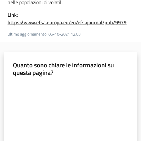
nelle popolazioni di volatili.
Link:
https://www.efsa.europa.eu/en/efsajournal/pub/9979
Ultimo aggiornamento
:
05-10-2021 12:03
Quanto sono chiare le informazioni su
questa pagina?
Valuta da 1 a 5 stelle