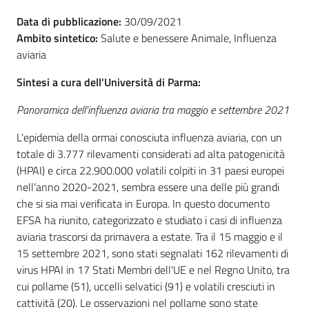
Chi
Data di pubblicazione:
30/09/2021
siamo
Ambito sintetico:
Salute e benessere Animale, Influenza
aviaria
Sintesi a cura dell'Università di Parma:
Panoramica dell'influenza aviaria tra maggio e settembre 2021
Sede
L'epidemia della ormai conosciuta influenza aviaria, con un
di
totale di 3.777 rilevamenti considerati ad alta patogenicità
Bruxelles
(HPAI) e circa 22.900.000 volatili colpiti in 31 paesi europei
nell’anno 2020-2021, sembra essere una delle più grandi
che si sia mai verificata in Europa. In questo documento
EFSA ha riunito, categorizzato e studiato i casi di influenza
Seguici
aviaria trascorsi da primavera a estate. Tra il 15 maggio e il
su
15 settembre 2021, sono stati segnalati 162 rilevamenti di
virus HPAI in 17 Stati Membri dell'UE e nel Regno Unito, tra
cui pollame (51), uccelli selvatici (91) e volatili cresciuti in
cattività (20). Le osservazioni nel pollame sono state