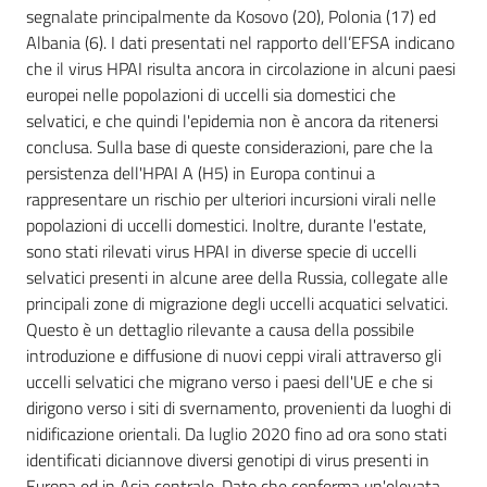
segnalate principalmente da Kosovo (20), Polonia (17) ed
Albania (6). I dati presentati nel rapporto dell’EFSA indicano
che il virus HPAI risulta ancora in circolazione in alcuni paesi
europei nelle popolazioni di uccelli sia domestici che
selvatici, e che quindi l'epidemia non è ancora da ritenersi
conclusa. Sulla base di queste considerazioni, pare che la
persistenza dell'HPAI A (H5) in Europa continui a
rappresentare un rischio per ulteriori incursioni virali nelle
Regione
popolazioni di uccelli domestici. Inoltre, durante l'estate,
Emilia-
Romagna
sono stati rilevati virus HPAI in diverse specie di uccelli
selvatici presenti in alcune aree della Russia, collegate alle
principali zone di migrazione degli uccelli acquatici selvatici.
Regione
Questo è un dettaglio rilevante a causa della possibile
introduzione e diffusione di nuovi ceppi virali attraverso gli
Novità
uccelli selvatici che migrano verso i paesi dell'UE e che si
dirigono verso i siti di svernamento, provenienti da luoghi di
Servizi
nidificazione orientali. Da luglio 2020 fino ad ora sono stati
identificati diciannove diversi genotipi di virus presenti in
Leggi Atti Bandi
Europa ed in Asia centrale. Dato che conferma un'elevata