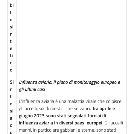
bi
t
o
si
n
t
e
ti
Regione
Emilia-
c
Romagna
o
Si
Influenza aviaria: il piano di monitoraggio europeo e
Regione
n
gli ultimi casi
t
Novità
L'influenza aviaria è una malattia virale che colpisce
e
gli uccelli, sia domestici che selvatici.
Tra aprile e
si
giugno 2023 sono stati segnalati focolai di
Servizi
a
influenza aviaria in diversi paesi europei
. Gli uccelli
c
marini, in particolare gabbiani e sterne, sono stati
Leggi Atti Bandi
u