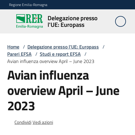
Vai al contenuto
Vai alla navigazione
Vai al footer
Regione Emilia-Romagna
Delegazione presso
Delegazione
l'UE: Europass
presso l'UE:
Europass
Home
/
Delegazione presso l'UE: Europass
/
Pareri EFSA
/
Studi e report EFSA
/
Avian influenza overview April – June 2023
Novità
Avian influenza
overview April – June
Pareri
EFSA
2023
Opportunità
Condividi
Vedi azioni