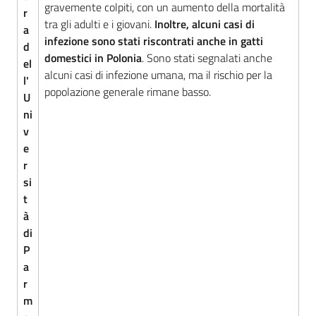
gravemente colpiti, con un aumento della mortalità
r
tra gli adulti e i giovani.
Inoltre, alcuni casi di
a
infezione sono stati riscontrati anche in gatti
d
domestici in Polonia
. Sono stati segnalati anche
Argomenti
el
alcuni casi di infezione umana, ma il rischio per la
l'
popolazione generale rimane basso.
U
ni
v
e
r
si
t
à
di
P
a
r
m