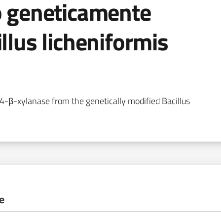
po geneticamente
llus licheniformis
4-β-xylanase from the genetically modified Bacillus
e