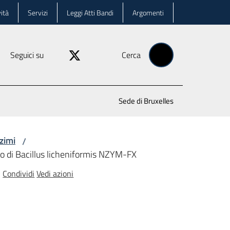
ità
Servizi
Leggi Atti Bandi
Argomenti
Seguici su
Cerca
Sede di Bruxelles
nzimi
/
o di Bacillus licheniformis NZYM-FX
Condividi
Vedi azioni