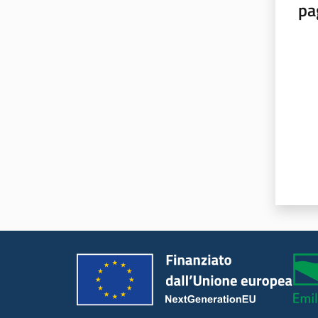
pa
Valut