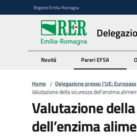
Vai al contenuto
Vai alla navigazione
Vai al footer
Regione Emilia-Romagna
Delegazio
Novità
Pareri EFSA
O
Home
Delegazione presso l'UE: Europass
/
Valutazione della sicurezza dell’enzima alime
Valutazione della
dell’enzima alim