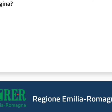
gina?
a da 1 a 5 stelle
Regione Emilia-Romag