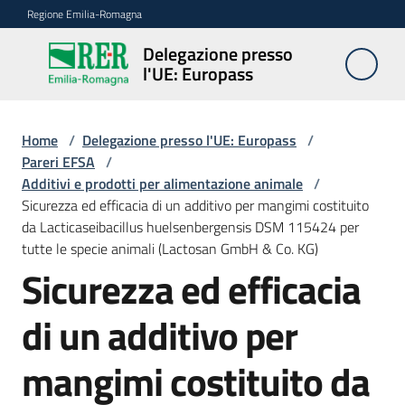
Vai al contenuto
Vai alla navigazione
Vai al footer
Regione Emilia-Romagna
Delegazione presso
Delegazione
l'UE: Europass
presso l'UE:
Europass
Home
/
Delegazione presso l'UE: Europass
/
Pareri EFSA
/
Additivi e prodotti per alimentazione animale
/
Novità
Sicurezza ed efficacia di un additivo per mangimi costituito
da Lacticaseibacillus huelsenbergensis DSM 115424 per
tutte le specie animali (Lactosan GmbH & Co. KG)
Pareri
Sicurezza ed efficacia
EFSA
di un additivo per
Opportunità
mangimi costituito da