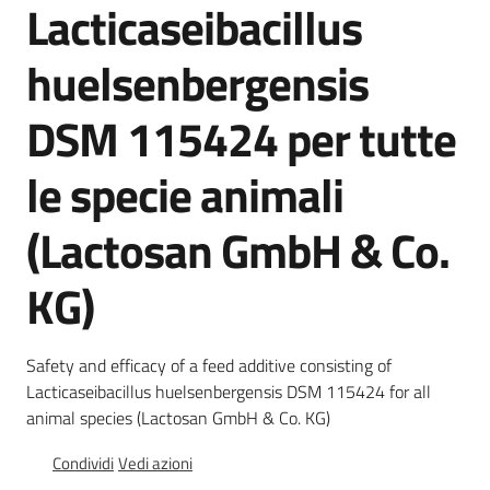
Lacticaseibacillus
Chi
siamo
huelsenbergensis
DSM 115424 per tutte
le specie animali
Sede
(Lactosan GmbH & Co.
di
Bruxelles
KG)
Seguici
Safety and efficacy of a feed additive consisting of
su
Lacticaseibacillus huelsenbergensis DSM 115424 for all
animal species (Lactosan GmbH & Co. KG)
Condividi
Vedi azioni