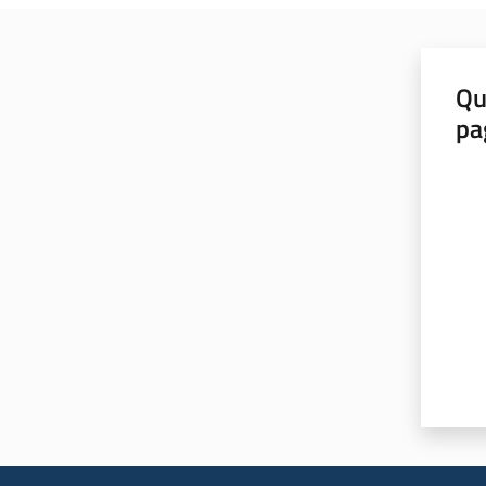
Qu
pa
Valut