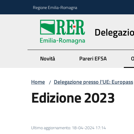
Vai al contenuto
Vai alla navigazione
Vai al footer
Regione Emilia-Romagna
Delegazio
Novità
Pareri EFSA
O
Home
Delegazione presso l'UE: Europass
/
Edizione 2023
Ultimo aggiornamento
:
18-04-2024 17:14