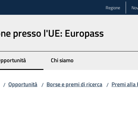
Regione
Nov
ne presso l'UE: Europass
pportunità
Chi siamo
Opportunità
Borse e premi di ricerca
Premi alla 
/
/
/