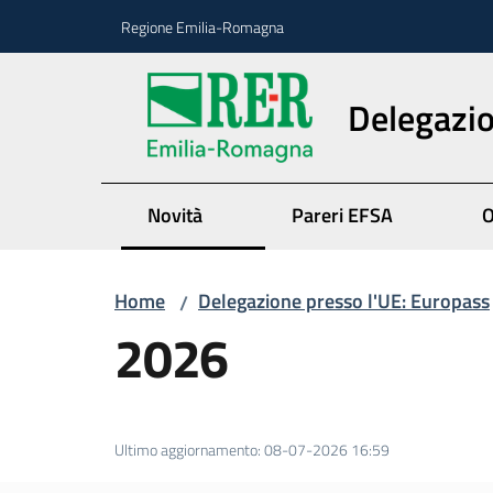
Vai al contenuto
Vai alla navigazione
Vai al footer
Regione Emilia-Romagna
Delegazio
Novità
Pareri EFSA
O
Home
Delegazione presso l'UE: Europass
/
2026
Ultimo aggiornamento
:
08-07-2026 16:59