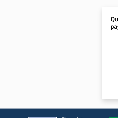
Qu
pa
Valut