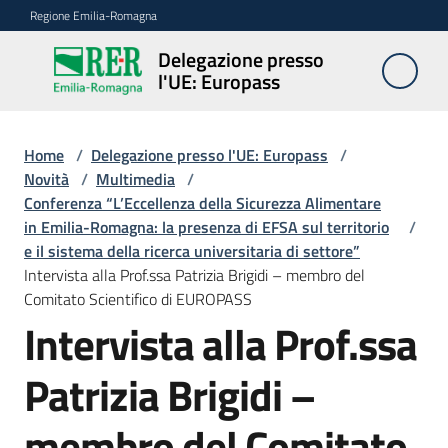
Vai al contenuto
Vai alla navigazione
Vai al footer
Regione Emilia-Romagna
Delegazione presso
Delegazione
l'UE: Europass
presso l'UE:
Europass
Home
/
Delegazione presso l'UE: Europass
/
Novità
/
Multimedia
/
Conferenza “L’Eccellenza della Sicurezza Alimentare
Novità
in Emilia-Romagna: la presenza di EFSA sul territorio
/
e il sistema della ricerca universitaria di settore”
Intervista alla Prof.ssa Patrizia Brigidi – membro del
Pareri
Comitato Scientifico di EUROPASS
EFSA
Intervista alla Prof.ssa
Patrizia Brigidi –
Opportunità
membro del Comitato