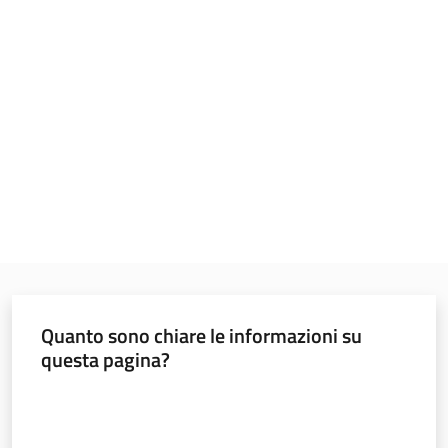
Regione
Emilia-
Romagna
Regione
Quanto sono chiare le informazioni su
Novità
questa pagina?
Servizi
Valuta da 1 a 5 stelle
Leggi Atti Bandi