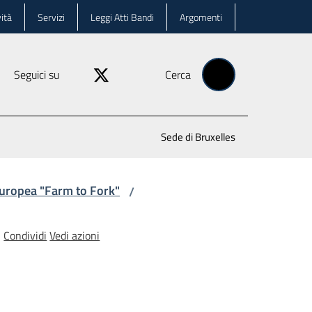
ità
Servizi
Leggi Atti Bandi
Argomenti
Seguici su
Cerca
Sede di Bruxelles
 europea "Farm to Fork"
/
Condividi
Vedi azioni