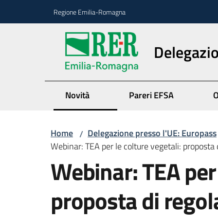
Vai al contenuto
Vai alla navigazione
Vai al footer
Regione Emilia-Romagna
Delegazio
Novità
Pareri EFSA
O
Home
Delegazione presso l'UE: Europass
/
Webinar: TEA per le colture vegetali: proposta 
Webinar: TEA per 
proposta di rego