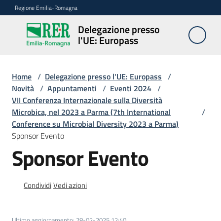
Vai al contenuto
Vai alla navigazione
Vai al footer
Regione Emilia-Romagna
Delegazione presso
Delegazione
l'UE: Europass
presso l'UE:
Europass
Home
/
Delegazione presso l'UE: Europass
/
Novità
/
Appuntamenti
/
Eventi 2024
/
VII Conferenza Internazionale sulla Diversità
Novità
Microbica, nel 2023 a Parma (7th International
/
Conference su Microbial Diversity 2023 a Parma)
Sponsor Evento
Pareri
Sponsor Evento
EFSA
Condividi
Vedi azioni
Opportunità
Ultimo aggiornamento
:
28-02-2025 12:40