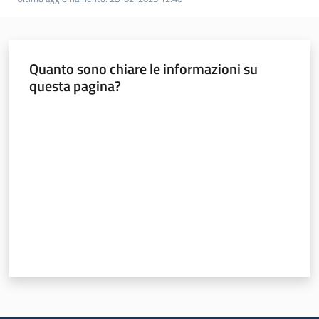
Chi
siamo
Quanto sono chiare le informazioni su
questa pagina?
Valuta da 1 a 5 stelle
Sede
di
Bruxelles
Seguici
su