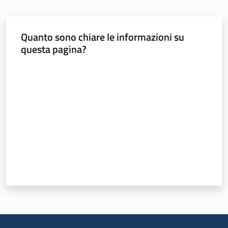
Chi
siamo
Quanto sono chiare le informazioni su
questa pagina?
Valuta da 1 a 5 stelle
Sede
di
Bruxelles
Seguici
su