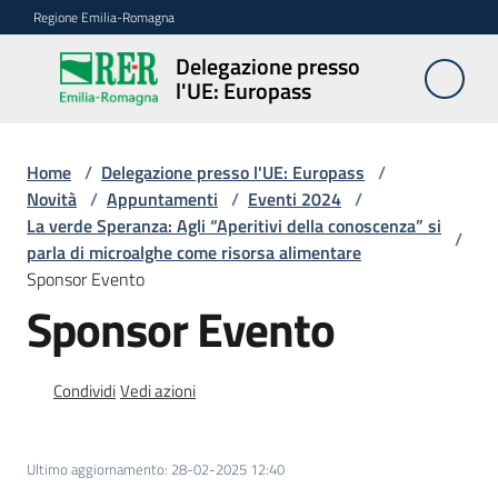
Vai al contenuto
Vai alla navigazione
Vai al footer
Regione Emilia-Romagna
Delegazione presso
Delegazione
l'UE: Europass
presso l'UE:
Europass
Home
/
Delegazione presso l'UE: Europass
/
Novità
/
Appuntamenti
/
Eventi 2024
/
La verde Speranza: Agli “Aperitivi della conoscenza” si
Novità
/
parla di microalghe come risorsa alimentare
Sponsor Evento
Sponsor Evento
Pareri
EFSA
Condividi
Vedi azioni
Opportunità
Ultimo aggiornamento
:
28-02-2025 12:40