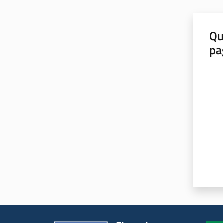
Qu
pa
Valut