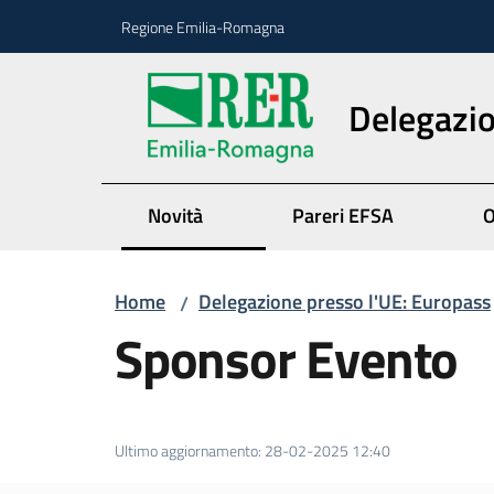
Vai al contenuto
Vai alla navigazione
Vai al footer
Regione Emilia-Romagna
Delegazio
Novità
Pareri EFSA
O
Home
Delegazione presso l'UE: Europass
/
Sponsor Evento
Ultimo aggiornamento
:
28-02-2025 12:40