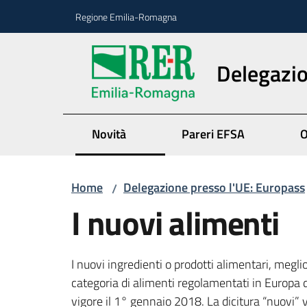
Vai al contenuto
Vai alla navigazione
Vai al footer
Regione Emilia-Romagna
Delegazio
Novità
Pareri EFSA
O
Home
Delegazione presso l'UE: Europass
/
I nuovi alimenti
I nuovi ingredienti o prodotti alimentari, megl
categoria di alimenti regolamentati in Europa 
vigore il 1° gennaio 2018. La dicitura “nuovi”