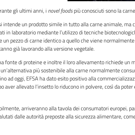
nte gli ultimi anni, i
novel foods
più conosciuti sono la carne s
 si intende un prodotto simile in tutto alla carne animale, ma
zzati in laboratorio mediante l’utilizzo di tecniche biotecnolo
are un pezzo di carne identico a quello che viene normalmente 
tanno già lavorando alla versione vegetale.
 fonte di proteine e inoltre il loro allevamento richiede un mi
e un’alternativa più sostenibile alla carne normalmente cons
ino ad oggi, EFSA ha dato esito positivo alla commercializzaz
opo aver allevato l’insetto lo riducono in polvere, così da pote
babilmente, arriveranno alla tavola dei consumatori europei, 
valutati dalle autorità preposte alla sicurezza alimentare, come