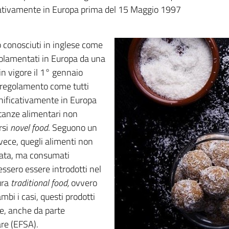
icativamente in Europa prima del 15 Maggio 1997
io conosciuti in inglese come
golamentati in Europa da una
in vigore il 1° gennaio
l regolamento come tutti
gnificativamente in Europa
stanze alimentari non
rsi
novel food
. Seguono un
vece, quegli alimenti non
data, ma consumati
essero essere introdotti nel
ura
traditional food,
ovvero
ambi i casi, questi prodotti
e, anche da parte
are (EFSA).