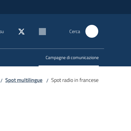
su
Cerca
Campagne di comunicazione
Menu selezionato
Spot multilingue
Spot radio in francese
/
/