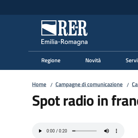
Vai al contenuto
Vai alla navigazione
Vai al footer
Regione Emilia-Romag
Regione
Novità
Servi
Home
Campagne di comunicazione
Ca
/
/
Spot radio in fra