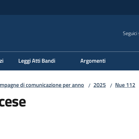
Seguici 
na
zi
Leggi Atti Bandi
Argomenti
mpagne di comunicazione per anno
2025
Nue 112
/
/
ncese