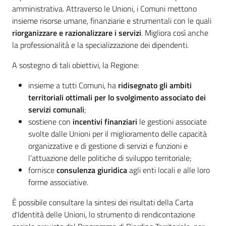
Bilanci
amministrativa. Attraverso le Unioni, i Comuni mettono
degli
insieme risorse umane, finanziarie e strumentali con le quali
Enti
riorganizzare e razionalizzare i servizi
. Migliora così anche
locali
la professionalità e la specializzazione dei dipendenti.
A sostegno di tali obiettivi, la Regione:
insieme a tutti Comuni, ha
ridisegnato gli ambiti
territoriali ottimali per lo svolgimento associato dei
servizi comunali
;
sostiene con
incentivi finanziari
le gestioni associate
svolte dalle Unioni per il miglioramento delle capacità
organizzative e di gestione di servizi e funzioni e
l’attuazione delle politiche di sviluppo territoriale;
Regione
fornisce
consulenza giuridica
agli enti locali e alle loro
Emilia-
Romagna
forme associative.
È possibile consultare la sintesi dei risultati della Carta
Regione
d'Identità delle Unioni, lo strumento di rendicontazione