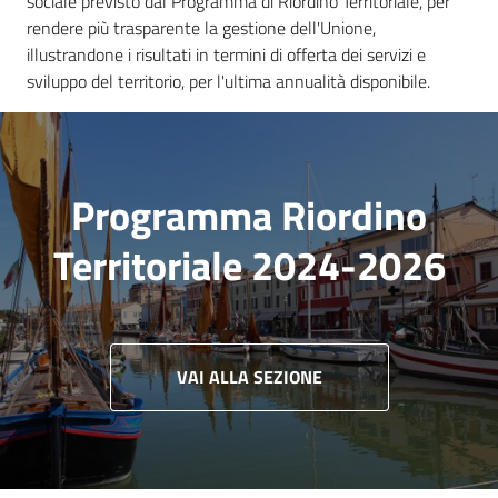
sociale previsto dal Programma di Riordino Territoriale, per
Novità
rendere più trasparente la gestione dell'Unione,
illustrandone i risultati in termini di offerta dei servizi e
Servizi
sviluppo del territorio, per l'ultima annualità disponibile.
Leggi Atti Bandi
Programma Riordino
Argomenti
Territoriale 2024-2026
VAI ALLA SEZIONE