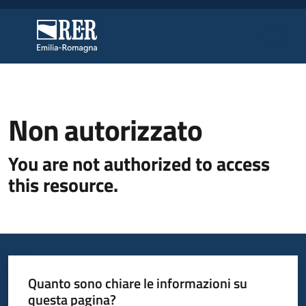
Vai al contenuto
Vai alla navigazione
Vai al footer
Regione Emilia-Romagna
Regione Emilia-Romagna
Riordino
Non autorizzato
territoriale
You are not authorized to access
Unioni
di
this resource.
Comuni
Fusioni
di
Comuni
Quanto sono chiare le informazioni su
questa pagina?
Bilanci