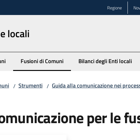
Regione
Nov
 locali
uni
Fusioni di Comuni
Bilanci degli Enti locali
Menu selezionato
muni
Strumenti
Guida alla comunicazione nei process
/
/
omunicazione per le fu