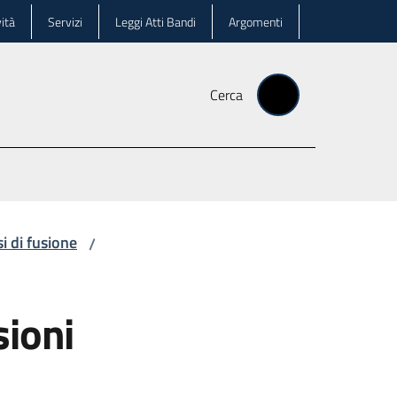
ità
Servizi
Leggi Atti Bandi
Argomenti
Cerca
i di fusione
/
sioni