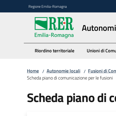
Vai al contenuto
Vai alla navigazione
Vai al footer
Regione Emilia-Romagna
Autonomie
Riordino territoriale
Unioni di Com
Home
Autonomie locali
Fusioni di Co
/
/
Scheda piano di comunicazione per le fusioni
Scheda piano di c