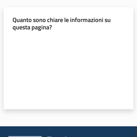
Bilanci
degli
Enti
Quanto sono chiare le informazioni su
locali
questa pagina?
Menu selezionato
Valuta da 1 a 5 stelle
Regione
Emilia-
Romagna
Regione