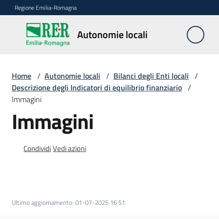
Vai al contenuto
Vai alla navigazione
Vai al footer
Regione Emilia-Romagna
Autonomie
Autonomie locali
locali
Home
/
Autonomie locali
/
Bilanci degli Enti locali
/
Riordino
Descrizione degli Indicatori di equilibrio finanziario
/
territoriale
Immagini
Immagini
Unioni
di
Comuni
Condividi
Vedi azioni
Fusioni
di
Comuni
Ultimo aggiornamento
:
01-07-2025 16:51