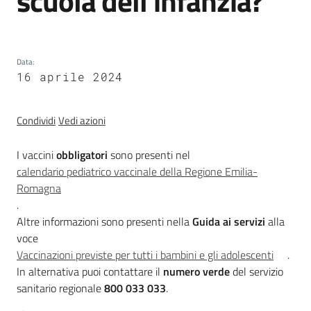
scuola dell'infanzia?
trasparenza
Data
:
Domande
16 aprile 2024
frequenti
(FAQ)
Menu selezionato
Condividi
Vedi azioni
P
e
I vaccini
obbligatori
sono presenti nel
r
calendario pediatrico vaccinale della Regione Emilia-
s
Romagna
o
.
n
Altre informazioni sono presenti nella
Guida ai servizi
alla
e
voce
e
Vaccinazioni previste per tutti i bambini e gli adolescenti
.
o
In alternativa puoi contattare il
numero verde
del servizio
r
sanitario regionale
800 033 033
.
g