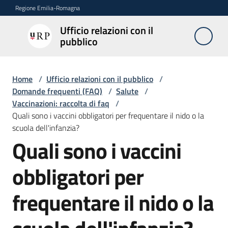
Vai al contenuto
Vai alla navigazione
Vai al footer
Regione Emilia-Romagna
Ufficio relazioni con il
Ufficio
pubblico
relazioni
con il
pubblico
Home
/
Ufficio relazioni con il pubblico
/
Domande frequenti (FAQ)
/
Salute
/
Vaccinazioni: raccolta di faq
/
Quali sono i vaccini obbligatori per frequentare il nido o la
Novità
scuola dell'infanzia?
Quali sono i vaccini
Salta al contenuto
Servizi
obbligatori per
dell'Urp
frequentare il nido o la
Accesso
e