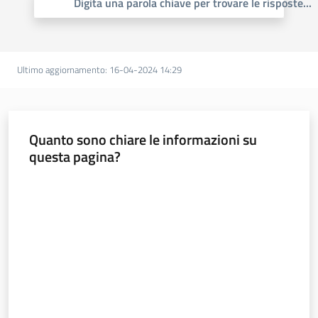
Digita una parola chiave per trovare le risposte
...
trasparenza
Domande
Ultimo aggiornamento
:
16-04-2024 14:29
frequenti
(FAQ)
Menu selezionato
Quanto sono chiare le informazioni su
P
questa pagina?
e
r
Valuta da 1 a 5 stelle
s
o
n
e
e
o
r
g