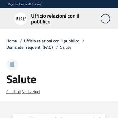
Vai al contenuto
Vai alla navigazione
Vai al footer
Regione Emilia-Romagna
Ufficio relazioni con il
Ufficio
pubblico
relazioni
con il
pubblico
Home
/
Ufficio relazioni con il pubblico
/
Domande frequenti (FAQ)
/
Salute
Novità
Salute
Servizi
dell'Urp
Condividi
Vedi azioni
Accesso
e