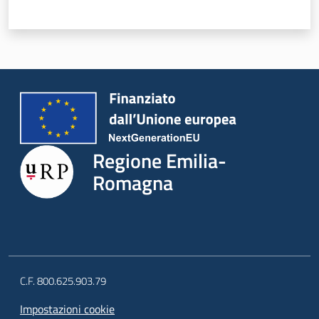
a
n
i
g
r
a
m
m
a
Regione Emilia-
Romagna
Regione
Emilia-
Romagna
C.F. 800.625.903.79
Impostazioni cookie
Regione