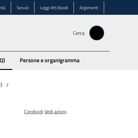
ità
Servizi
Leggi Atti Bandi
Argomenti
Cerca
Q)
Persone e organigramma
ri
/
Condividi
Vedi azioni