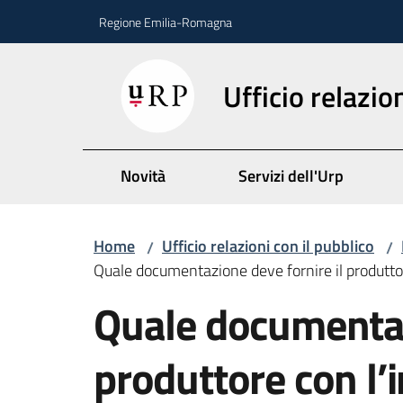
Vai al contenuto
Vai alla navigazione
Vai al footer
Regione Emilia-Romagna
Ufficio relazio
Novità
Servizi dell'Urp
Home
Ufficio relazioni con il pubblico
/
/
Quale documentazione deve fornire il produttor
Salta al contenuto
Quale documentaz
produttore con l’