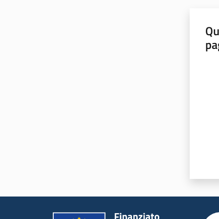
Qu
pa
Valut