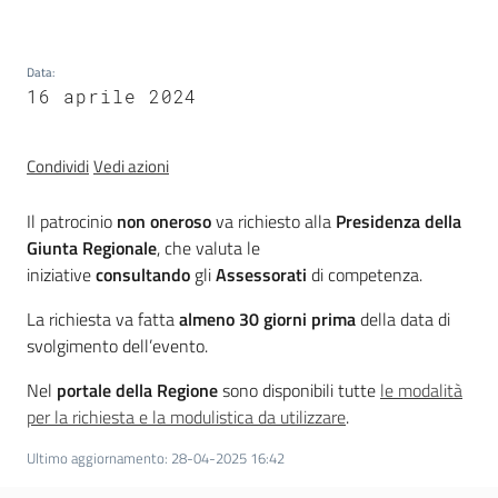
trasparenza
Data
:
16 aprile 2024
Domande
frequenti
(FAQ)
Condividi
Vedi azioni
Menu selezionato
P
Il patrocinio
non oneroso
va richiesto alla
Presidenza della
e
Giunta Regionale
, che valuta le
r
iniziative
consultando
gli
Assessorati
di competenza.
s
La richiesta va fatta
almeno 30 giorni prima
della data di
o
svolgimento dell’evento.
n
e
Nel
portale della Regione
sono disponibili tutte
le modalità
e
per la richiesta e la modulistica da utilizzare
.
o
r
Ultimo aggiornamento
:
28-04-2025 16:42
g