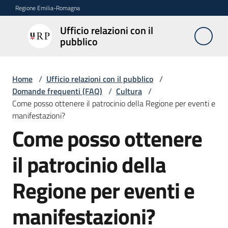
Vai al contenuto
Vai alla navigazione
Vai al footer
Regione Emilia-Romagna
Ufficio relazioni con il
Ufficio
pubblico
relazioni
con il
pubblico
Home
/
Ufficio relazioni con il pubblico
/
Domande frequenti (FAQ)
/
Cultura
/
Come posso ottenere il patrocinio della Regione per eventi e
manifestazioni?
Novità
Come posso ottenere
Salta al contenuto
il patrocinio della
Servizi
dell'Urp
Regione per eventi e
manifestazioni?
Accesso
e