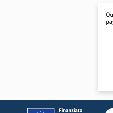
Qu
pa
Valut