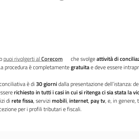
co
puoi rivolgerti al
Corecom
che svolge
attività di concili
 La procedura è completamente
gratuita
e deve essere intrap
conciliativa è di
30 giorni
dalla presentazione dell’istanza: deco
 essere
richiesto in tutti i casi in cui si ritenga ci sia stata la 
izi di
rete fissa
, servizi
mobili
,
internet
,
pay tv
, e, in genere, 
zione per i profili tributari e fiscali.