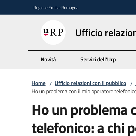
Vai al contenuto
Vai alla navigazione
Vai al footer
Regione Emilia-Romagna
Ufficio relazio
Novità
Servizi dell'Urp
Home
Ufficio relazioni con il pubblico
/
/
Ho un problema con il mio operatore telefonico
Salta al contenuto
Ho un problema c
telefonico: a chi 