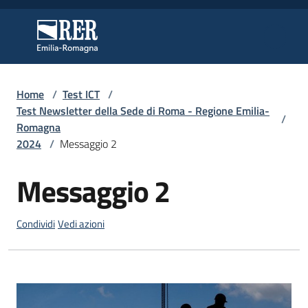
Vai al contenuto
Vai alla navigazione
Vai al footer
Regione Emilia-Romagna
Regione Emilia-Romagna
Home
/
Test ICT
/
Regione
Test Newsletter della Sede di Roma - Regione Emilia-
/
Romagna
2024
/
Messaggio 2
Novità
Messaggio 2
Salta al contenuto
Servizi
Condividi
Vedi azioni
Leggi
Atti
Bandi