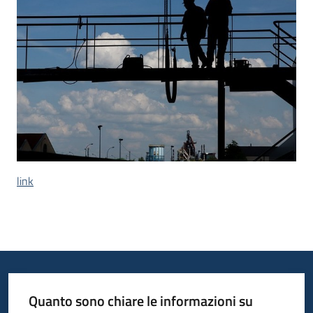
Argomenti
Campagne
di
comunicazione
link
Seguici
su
Quanto sono chiare le informazioni su