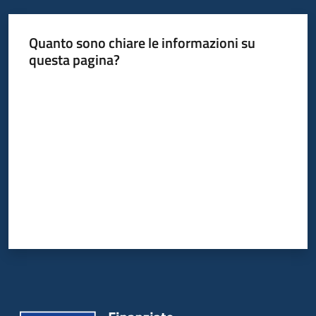
Argomenti
Quanto sono chiare le informazioni su
questa pagina?
Valuta da 1 a 5 stelle
Campagne
di
comunicazione
Seguici
su