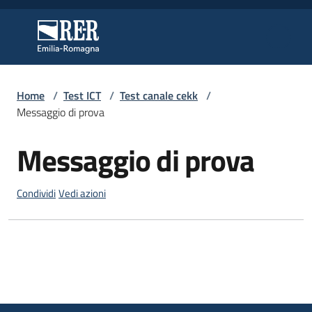
Vai al contenuto
Vai alla navigazione
Vai al footer
Regione Emilia-Romagna
Regione Emilia-Romagna
Home
/
Test ICT
/
Test canale cekk
/
Regione
Messaggio di prova
Messaggio di prova
Salta al contenuto
Novità
Condividi
Vedi azioni
Servizi
Leggi
Atti
Bandi