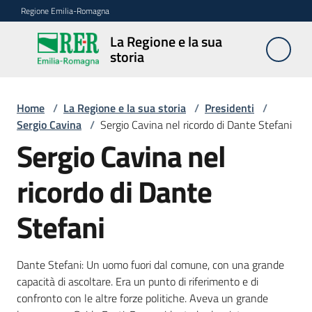
Vai al contenuto
Vai alla navigazione
Vai al footer
Regione Emilia-Romagna
La Regione e la sua
La
storia
Regione
e la sua
storia
Home
/
La Regione e la sua storia
/
Presidenti
/
Sergio Cavina
/
Sergio Cavina nel ricordo di Dante Stefani
Sergio Cavina nel
Legislature
ricordo di Dante
Stefani
Presidenti
Menu selezionato
Poteri
Dante Stefani: Un uomo fuori dal comune, con una grande
capacità di ascoltare. Era un punto di riferimento e di
confronto con le altre forze politiche. Aveva un grande
Archivio