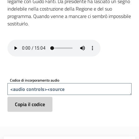
legame con Guido Fanti. Da presidente ha lasciato un segno
multimediale
indelebile nella costruzione della Regione e del suo
programma. Quando venne a mancare ci sembrò impossibile
sostituirlo.
Regione
Emilia-
Romagna
Regione
Codice di incorporamento audio
Novità
Copia il codice
Servizi
Leggi Atti Bandi