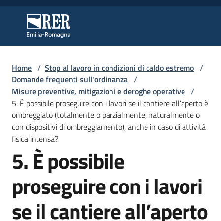
Vai al contenuto
Vai alla navigazione
Vai al footer
Regione Emilia-Romagna
Regione Emilia-Romagna
Home
/
Stop al lavoro in condizioni di caldo estremo
/
Regione
Domande frequenti sull'ordinanza
/
Misure preventive, mitigazioni e deroghe operative
/
5. È possibile proseguire con i lavori se il cantiere all’aperto è
ombreggiato (totalmente o parzialmente, naturalmente o
Novità
con dispositivi di ombreggiamento), anche in caso di attività
fisica intensa?
5. È possibile
Salta al contenuto
Servizi
proseguire con i lavori
Leggi
Atti
se il cantiere all’aperto
Bandi