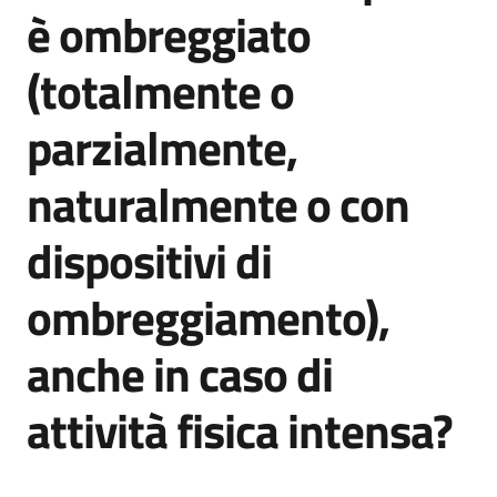
è ombreggiato
Argomenti
(totalmente o
parzialmente,
naturalmente o con
Campagne
di
dispositivi di
comunicazione
ombreggiamento),
Seguici
anche in caso di
su
attività fisica intensa?