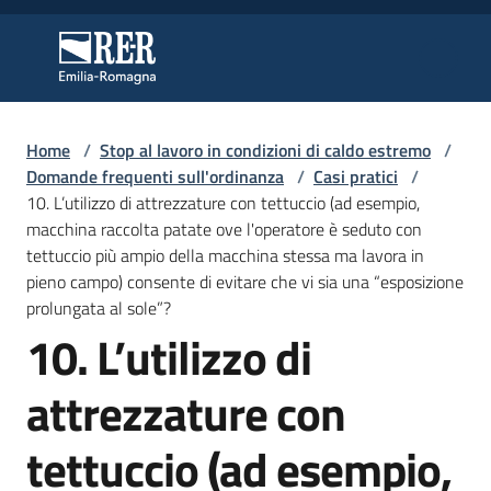
Vai al contenuto
Vai alla navigazione
Vai al footer
Regione Emilia-Romagna
Regione Emilia-Romagna
Home
/
Stop al lavoro in condizioni di caldo estremo
/
Regione
Domande frequenti sull'ordinanza
/
Casi pratici
/
10. L’utilizzo di attrezzature con tettuccio (ad esempio,
macchina raccolta patate ove l'operatore è seduto con
tettuccio più ampio della macchina stessa ma lavora in
Novità
pieno campo) consente di evitare che vi sia una “esposizione
prolungata al sole”?
10. L’utilizzo di
Salta al contenuto
Servizi
attrezzature con
Leggi
Atti
tettuccio (ad esempio,
Bandi