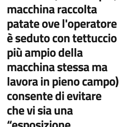
macchina raccolta
Argomenti
patate ove l'operatore
è seduto con tettuccio
più ampio della
Campagne
di
macchina stessa ma
comunicazione
lavora in pieno campo)
Seguici
consente di evitare
su
che vi sia una
“esposizione