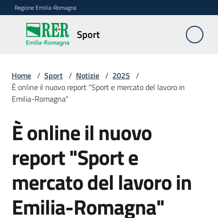
Vai al contenuto
Vai alla navigazione
Vai al footer
Regione Emilia-Romagna
Sport
Sport
Home
/
Sport
/
Notizie
/
2025
/
Norme
È online il nuovo report "Sport e mercato del lavoro in
di
Emilia-Romagna"
riferimento
È online il nuovo
Salta al contenuto
Piano
report "Sport e
triennale
mercato del lavoro in
Bandi
Emilia-Romagna"
Carta