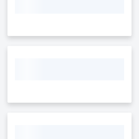
etica
dello
sport
Interventi
Logo
Sport
Valley
Regione