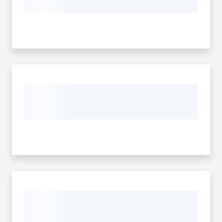
Emilia-
Romagna
Regione
Novità
Servizi
Leggi Atti Bandi
Argomenti