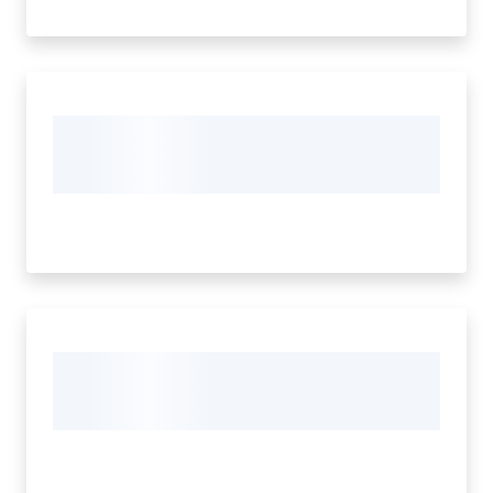
Regione
Emilia-
Romagna
Regione
Novità
Servizi
Leggi Atti Bandi
Argomenti