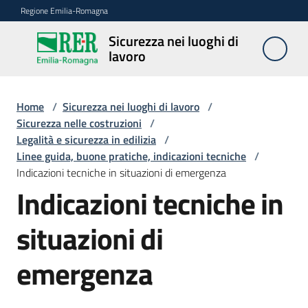
Vai al contenuto
Vai alla navigazione
Vai al footer
Regione Emilia-Romagna
Sicurezza nei luoghi di
Sicurezza
lavoro
nei
luoghi di
lavoro
Home
/
Sicurezza nei luoghi di lavoro
/
Sicurezza nelle costruzioni
/
Legalità e sicurezza in edilizia
/
Linee guida, buone pratiche, indicazioni tecniche
/
Notizie
Indicazioni tecniche in situazioni di emergenza
Indicazioni tecniche in
Sicurezza
nelle
situazioni di
costruzioni
emergenza
Coordinamento
prevenzione