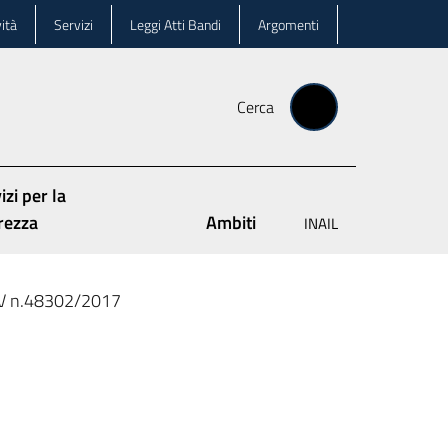
ità
Servizi
Leggi Atti Bandi
Argomenti
Cerca
izi per la
rezza
Ambiti
INAIL
IV n.48302/2017