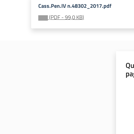
Cass.Pen.IV n.48302_2017.pdf
(
PDF
-
99,0 KB
)
Qu
pa
Valut