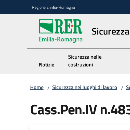
Vai al contenuto
Vai alla navigazione
Vai al footer
Regione Emilia-Romagna
Sicurezza 
Sicurezza nelle
Notizie
costruzioni
Home
Sicurezza nei luoghi di lavoro
S
/
/
Cass.Pen.IV n.4