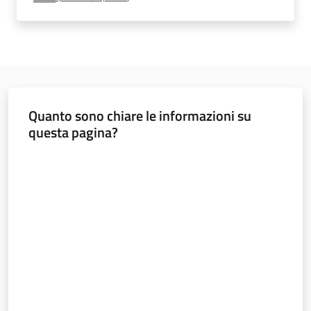
e
vigilanza
Servizi
per
Quanto sono chiare le informazioni su
la
questa pagina?
sicurezza
Valuta da 1 a 5 stelle
Ambiti
INAIL