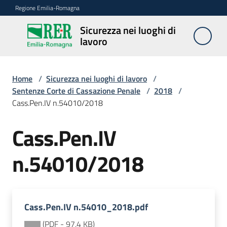
Vai al contenuto
Vai alla navigazione
Vai al footer
Regione Emilia-Romagna
Sicurezza nei luoghi di
Sicurezza
lavoro
nei
luoghi di
lavoro
Home
/
Sicurezza nei luoghi di lavoro
/
Sentenze Corte di Cassazione Penale
/
2018
/
Cass.Pen.IV n.54010/2018
Notizie
Cass.Pen.IV
Sicurezza
n.54010/2018
nelle
costruzioni
Cass.Pen.IV n.54010_2018.pdf
Coordinamento
prevenzione
(
PDF
-
97,4 KB
)