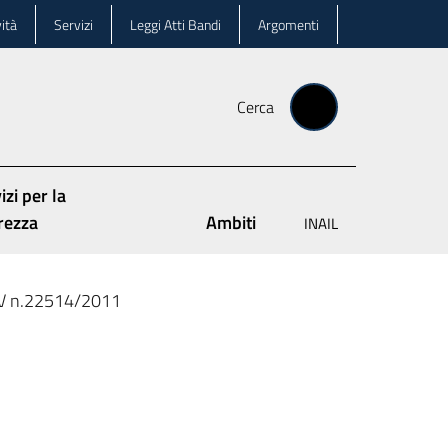
ità
Servizi
Leggi Atti Bandi
Argomenti
Cerca
izi per la
rezza
Ambiti
INAIL
IV n.22514/2011