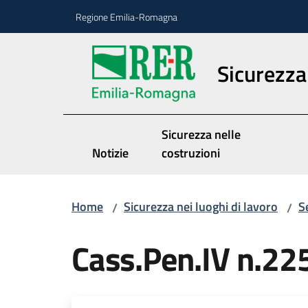
Vai al contenuto
Vai alla navigazione
Vai al footer
Regione Emilia-Romagna
Sicurezza 
Sicurezza nelle
Notizie
costruzioni
Home
Sicurezza nei luoghi di lavoro
S
/
/
Cass.Pen.IV n.2